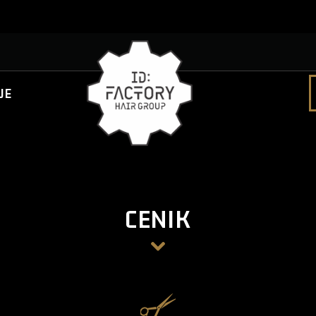
JE
CENIK